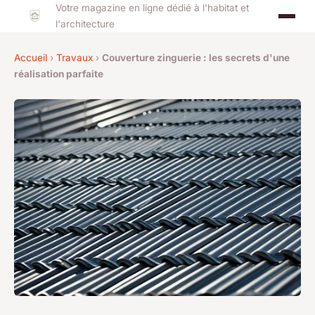
Votre magazine en ligne dédié à l'habitat et
l'architecture
Accueil
›
Travaux
›
Couverture zinguerie : les secrets d'une
réalisation parfaite