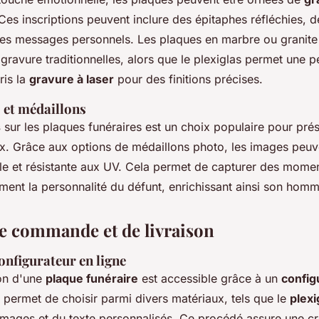
 Ces inscriptions peuvent inclure des épitaphes réfléchies, 
es messages personnels. Les plaques en marbre ou granite u
ravure traditionnelles, alors que le plexiglas permet une p
is la
gravure à laser
pour des finitions précises.
 et médaillons
s
sur les plaques funéraires est un choix populaire pour pré
x. Grâce aux options de médaillons photo, les images peuve
e et résistante aux UV. Cela permet de capturer des momen
ement la personnalité du défunt, enrichissant ainsi son hom
e commande et de livraison
configurateur en ligne
ion d'une
plaque funéraire
est accessible grâce à un
config
er permet de choisir parmi divers matériaux, tels que le
plexi
 images et du texte personnalisés. Ce procédé assure une cr