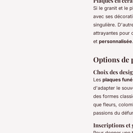
Plaques en cér
Si le granit et le
avec ses décorati
singulière. D'aut
attrayantes pour 
et
personnalisée
Options de 
Choix des desig
Les
plaques funé
d'adapter le souve
des formes classi
que fleurs, colom
passions du défun
Inscriptions et
Pour donner une 