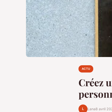
ACTU
Créez u
personn
L
Lana
8 avril 20