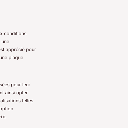
ux conditions
t une
 est apprécié pour
 une plaque
risées pour leur
nt ainsi opter
lisations telles
 option
rix
.