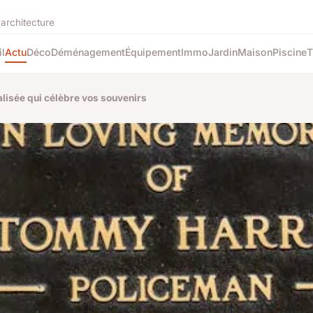
'architecture
l
Actu
Déco
Déménagement
Équipement
Immo
Jardin
Maison
Piscine
T
lisée qui célèbre vos souvenirs