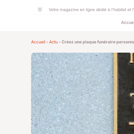
Votre magazine en ligne dédié à l'habitat et l
Accuei
Accueil
›
Actu
›
Créez une plaque funéraire personna