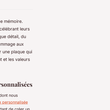
de mémoire.
célébrant leurs
ue détail, du
 hommage aux
 une plaque qui
t et les valeurs
rsonnalisées
 dont nous
e personnalisée
ttant de créer un