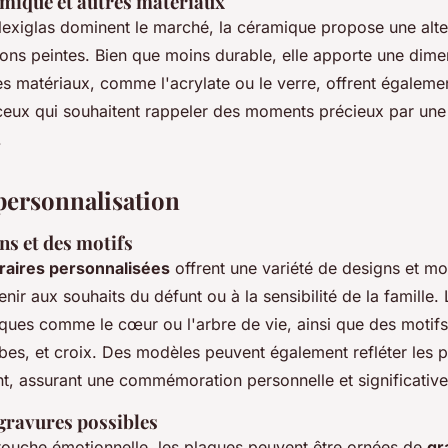
amique et autres matériaux
 plexiglas dominent le marché, la céramique propose une alter
ons peintes. Bien que moins durable, elle apporte une dime
res matériaux, comme l'acrylate ou le verre, offrent égaleme
ceux qui souhaitent rappeler des moments précieux par une 
.
personnalisation
ns et des motifs
raires personnalisées
offrent une variété de designs et mo
nir aux souhaits du défunt ou à la sensibilité de la famille.
ques comme le cœur ou l'arbre de vie, ainsi que des motifs
bes, et croix. Des modèles peuvent également refléter les 
t, assurant une commémoration personnelle et significative
 gravures possibles
touche émotionnelle, les plaques peuvent être ornées de
gr