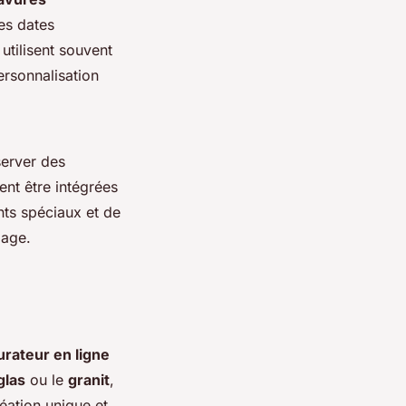
des dates
tilisent souvent
ersonnalisation
server des
nt être intégrées
ts spéciaux et de
mage.
urateur en ligne
glas
ou le
granit
,
éation unique et