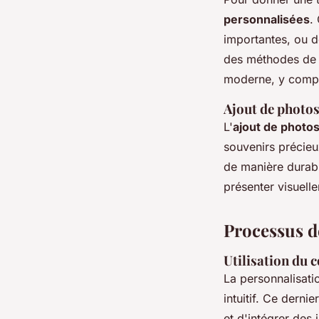
personnalisées
.
importantes, ou d
des méthodes de g
moderne, y compr
Ajout de photos
L'
ajout de photo
souvenirs précieu
de manière durabl
présenter visuell
Processus d
Utilisation du 
La personnalisat
intuitif. Ce derni
et d'intégrer des