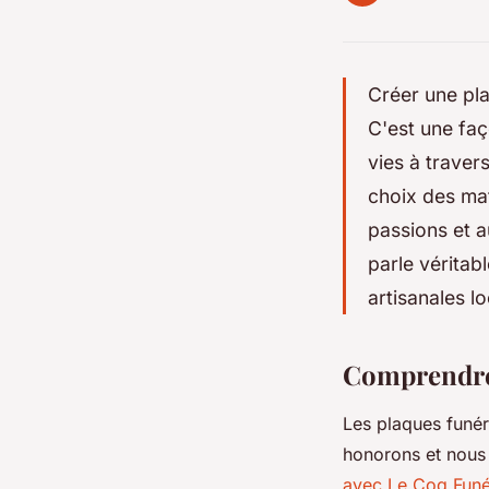
Créer une pla
C'est une fa
vies à traver
choix des ma
passions et 
parle véritab
artisanales lo
Comprendre 
Les plaques funér
honorons et nous
avec Le Coq Funé