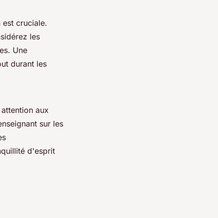
 est cruciale.
nsidérez les
res. Une
out durant les
 attention aux
enseignant sur les
es
uillité d'esprit