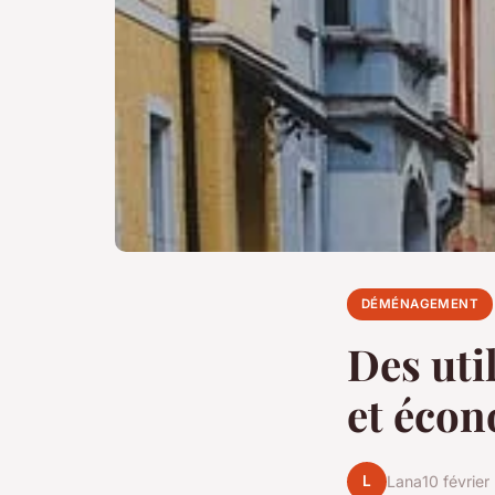
DÉMÉNAGEMENT
Des uti
et écon
L
Lana
10 févrie