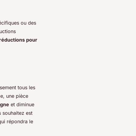
cifiques ou des
uctions
réductions pour
usement tous les
e, une pièce
igne
et diminue
s souhaitez est
qui répondra le