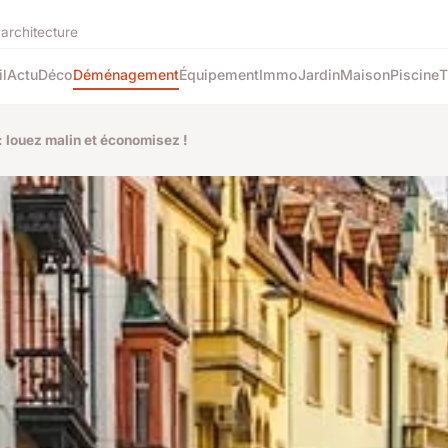
'architecture
l
Actu
Déco
Déménagement
Équipement
Immo
Jardin
Maison
Piscine
T
 : louez malin et économisez !