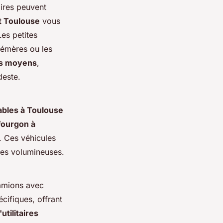
taires peuvent
t Toulouse
vous
es petites
hémères ou les
s moyens
,
deste.
iables à Toulouse
fourgon à
. Ces véhicules
ses volumineuses.
camions avec
cifiques, offrant
utilitaires