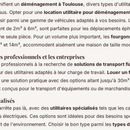
nifient un
déménagement à Toulouse
, divers types d'utili
essus. Opter pour une
location utilitaire pour déménagemen
sir parmi une gamme de véhicules adaptés à vos besoins. L
ant de 2m³ à 6m³, sont parfaites pour les déplacements ép
e seule pièce. Pour un volume plus important, les
fourgon
8m³ et 14m³, accommodent aisément une maison de taille mo
s professionnels et les entreprises
t professionnels à la recherche de
solutions de transport f
 des utilitaires adaptés à leur charge de travail.
Louer un 
 une solution pratique avec des options allant jusqu'à 30m³
t conçus pour le transport d'équipements ou de marchandi
ialisés
’arrête pas là, avec des
utilitaires spécialisés
tels que les 
s électriques. Ces options sont idéales pour des besoins spé
ect de l'environnement. Choisir le bon type parmi les
types d'