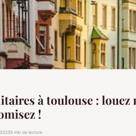
litaires à toulouse : louez
omisez !
r 2025
5 min de lecture