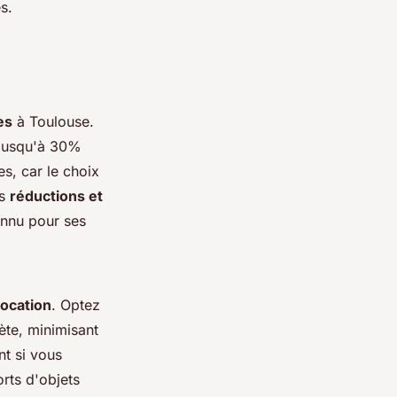
s.
es
à Toulouse.
 jusqu'à 30%
s, car le choix
es
réductions et
onnu pour ses
location
. Optez
ète, minimisant
nt si vous
rts d'objets