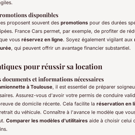
giles.
promotions disponibles
les proposent souvent des
promotions
pour des durées spé
cipées. France Cars permet, par exemple, de profiter de réd
rsque vous
réservez en ligne
. Soyez également vigilant aux
durée
, qui peuvent offrir un avantage financier substantiel.
tiques pour réussir sa location
s documents et informations nécessaires
amionnette à Toulouse
, il est essentiel de préparer soigne
ires. Assurez-vous d'avoir votre permis de conduire valid
preuve de domicile récente. Cela facilite la
réservation en l
 retrait du véhicule. Connaître à l'avance le modèle que vou
ut.
Comparer les modèles d'utilitaires
aide à choisir celui 
ins.