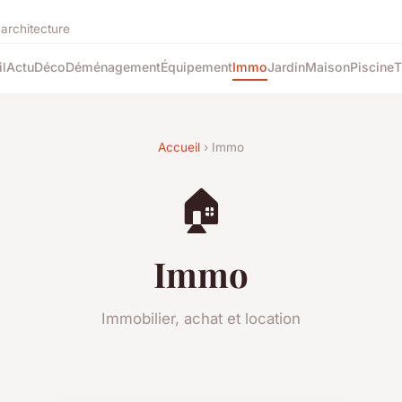
'architecture
l
Actu
Déco
Déménagement
Équipement
Immo
Jardin
Maison
Piscine
T
Accueil
› Immo
🏠
Immo
Immobilier, achat et location