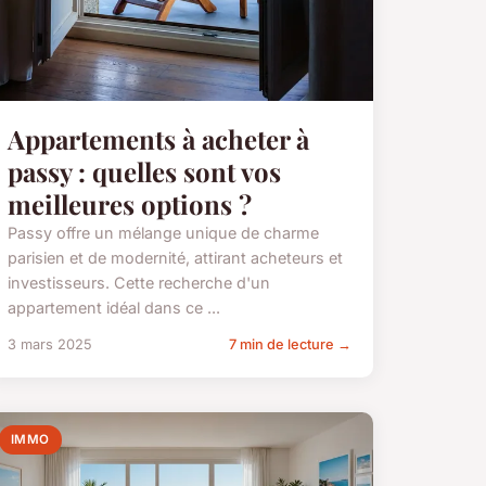
Appartements à acheter à
passy : quelles sont vos
meilleures options ?
Passy offre un mélange unique de charme
parisien et de modernité, attirant acheteurs et
investisseurs. Cette recherche d'un
appartement idéal dans ce ...
3 mars 2025
7 min de lecture →
IMMO