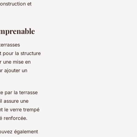
onstruction et
imprenable
terrasses
t pour la structure
ur une mise en
r ajouter un
e par la terrasse
il assure une
nt le verre trempé
té renforcée.
pouvez également