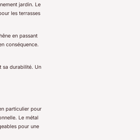
nnement jardin. Le
pour les terrasses
 chêne en passant
e en conséquence.
 sa durabilité. Un
en particulier pour
ionnelle. Le métal
igeables pour une