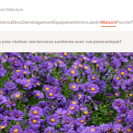
'architecture
l
Actu
Déco
Déménagement
Équipement
Immo
Jardin
Maison
Piscine
T
ux pour réaliser une terrasse surélevée avec vue panoramique?