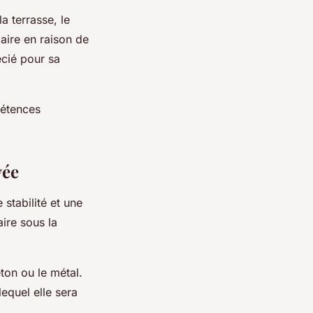
a terrasse, le
laire en raison de
écié pour sa
pétences
vée
 stabilité et une
ire sous la
éton ou le métal.
equel elle sera