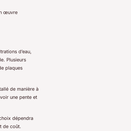
en œuvre
trations d’eau,
e. Plusieurs
 de plaques
stallé de manière à
évoir une pente et
 choix dépendra
et de coût.