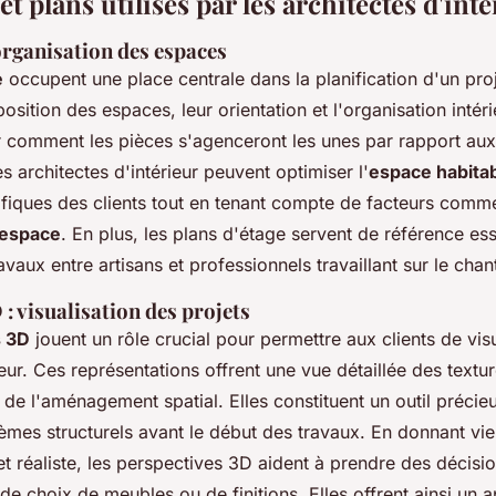
 plans utilisés par les architectes d'inté
 organisation des espaces
e
occupent une place centrale dans la planification d'un proj
isposition des espaces, leur orientation et l'organisation inté
er comment les pièces s'agenceront les unes par rapport aux
 architectes d'intérieur peuvent optimiser l'
espace habita
fiques des clients tout en tenant compte de facteurs comme 
'espace
. En plus, les plans d'étage servent de référence ess
vaux entre artisans et professionnels travaillant sur le chant
: visualisation des projets
s 3D
jouent un rôle crucial pour permettre aux clients de visu
rieur. Ces représentations offrent une vue détaillée des textu
t de l'aménagement spatial. Elles constituent un outil précieu
èmes structurels avant le début des travaux. En donnant vi
t réaliste, les perspectives 3D aident à prendre des décisio
 de choix de meubles ou de finitions. Elles offrent ainsi un