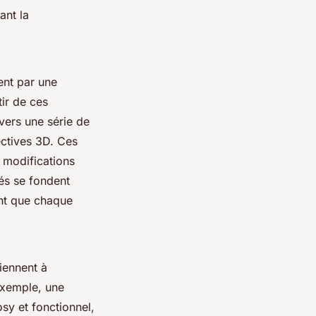
ant la
ent par une
ir de ces
avers une série de
ectives 3D. Ces
s modifications
s se fondent
ant que chaque
iennent à
exemple, une
sy et fonctionnel,