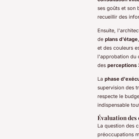
ses goûts et son 
recueillir des inf
Ensuite, l'archit
de
plans d'étage
et des couleurs e
l'approbation du c
des
perceptions
La
phase d'exécu
supervision des tr
respecte le budg
indispensable tout
Évaluation des 
La question des 
préoccupations ma