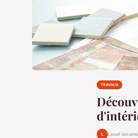
TRAVAUX
Découv
d'intér
L
Lana
6 décemb