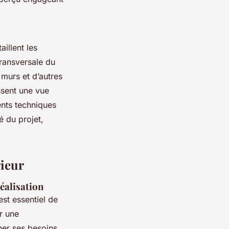
illent les
transversale du
 murs et d’autres
ssent une vue
ents techniques
é du projet,
rieur
réalisation
l est essentiel de
r une
rner ses besoins,