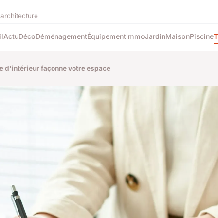
'architecture
l
Actu
Déco
Déménagement
Équipement
Immo
Jardin
Maison
Piscine
T
 d'intérieur façonne votre espace