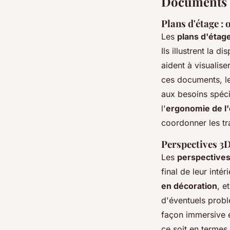
Documents et
Plans d'étage :
Les
plans d'étag
Ils illustrent la d
aident à visualis
ces documents, les
aux besoins spéci
l'
ergonomie de l
coordonner les tra
Perspectives 3D 
Les
perspective
final de leur inté
en décoration
, e
d'éventuels probl
façon immersive e
ce soit en termes