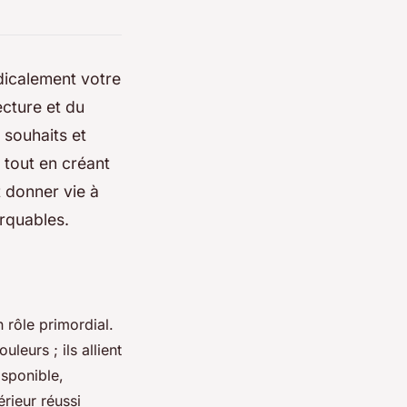
adicalement votre
cture et du
 souhaits et
 tout en créant
 donner vie à
arquables.
 rôle primordial.
eurs ; ils allient
isponible,
rieur réussi