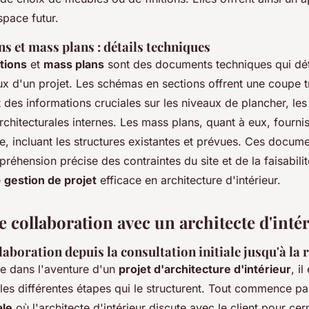
espace futur.
s et mass plans : détails techniques
tions
et
mass plans
sont des documents techniques qui déta
ux d'un projet. Les schémas en sections offrent une coupe 
 des informations cruciales sur les niveaux de plancher, les
architecturales internes. Les mass plans, quant à eux, fourni
e, incluant les structures existantes et prévues. Ces docum
éhension précise des contraintes du site et de la faisabilit
e
gestion de projet
efficace en architecture d'intérieur.
 collaboration avec un architecte d'inté
laboration depuis la consultation initiale jusqu'à la 
e dans l'aventure d'un
projet d'architecture d'intérieur
, i
es différentes étapes qui le structurent. Tout commence pa
ale
où l'architecte d'intérieur discute avec le client pour ce