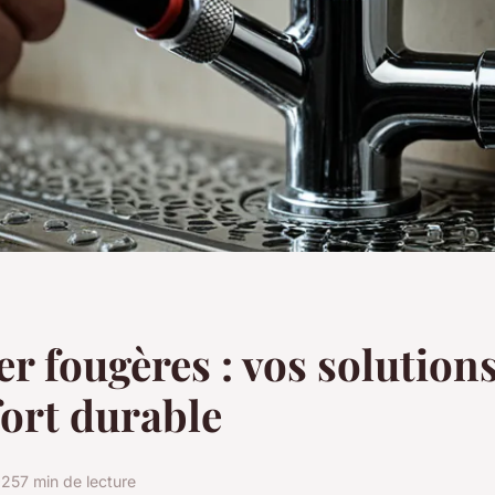
r fougères : vos solution
ort durable
025
7 min de lecture