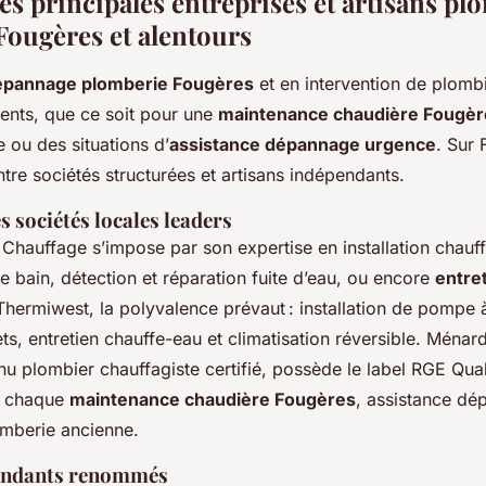
s principales entreprises et artisans pl
 Fougères et alentours
épannage plomberie Fougères
et en intervention de plombi
uents, que ce soit pour une
maintenance chaudière Fougèr
e ou des situations d’
assistance dépannage urgence
. Sur 
ntre sociétés structurées et artisans indépendants.
s sociétés locales leaders
Chauffage s’impose par son expertise en installation chauf
e bain, détection et réparation fuite d’eau, ou encore
entre
Thermiwest, la polyvalence prévaut : installation de pompe à
ets, entretien chauffe-eau et climatisation réversible. Ména
u plombier chauffagiste certifié, possède le label RGE Qua
r chaque
maintenance chaudière Fougères
, assistance d
omberie ancienne.
pendants renommés