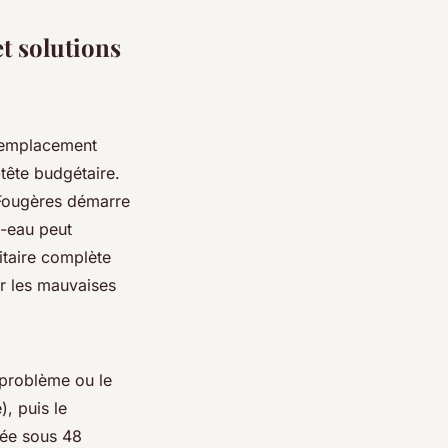
et solutions
 remplacement
tête budgétaire.
u Fougères démarre
e-eau peut
itaire complète
er les mauvaises
e problème ou le
, puis le
rée sous 48