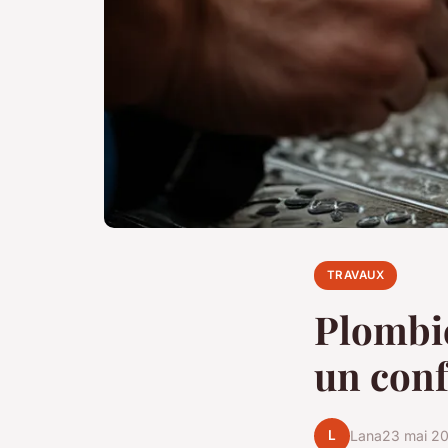
TRAVAUX
Plombie
un conf
L
Lana
23 mai 2