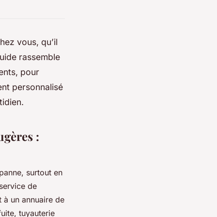
hez vous, qu’il
guide rassemble
ients, pour
nt personnalisé
idien.
gères :
 panne, surtout en
 service de
t à un annuaire de
uite, tuyauterie