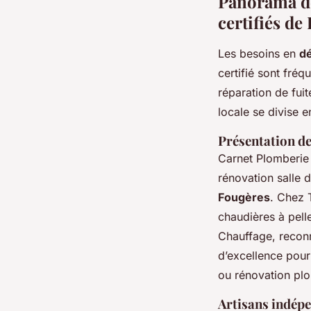
Panorama de
certifiés de
Les besoins en
d
certifié sont fréq
réparation de fuit
locale se divise e
Présentation de
Carnet Plomberie 
rénovation salle d
Fougères
. Chez 
chaudières à pell
Chauffage, reconn
d’excellence pou
ou rénovation pl
Artisans indé