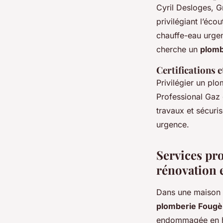
Cyril Desloges, G
privilégiant l’éc
chauffe-eau urgen
cherche un
plom
Certifications 
Privilégier un plo
Professional Gaz g
travaux et sécuri
urgence.
Services pro
rénovation 
Dans une maison à
plomberie Fougè
endommagée en hi