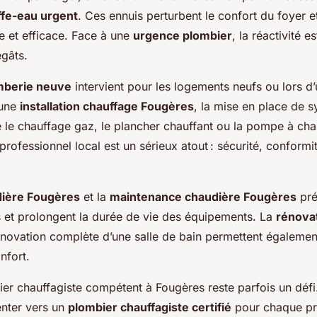
fe-eau urgent
. Ces ennuis perturbent le confort du foyer e
de et efficace. Face à une
urgence plombier
, la réactivité 
égâts.
omberie neuve
intervient pour les logements neufs ou lors d
 une
installation chauffage Fougères
, la mise en place de 
e chauffage gaz, le plancher chauffant ou la pompe à chal
 professionnel local est un sérieux atout : sécurité, conform
dière Fougères
et la
maintenance chaudière Fougères
pré
 et prolongent la durée de vie des équipements. La
rénova
énovation complète d’une salle de bain permettent égaleme
nfort.
er chauffagiste compétent à Fougères reste parfois un défi.
enter vers un
plombier chauffagiste certifié
pour chaque pro