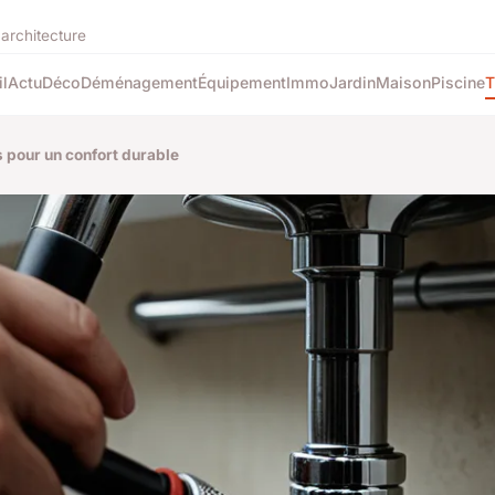
'architecture
l
Actu
Déco
Déménagement
Équipement
Immo
Jardin
Maison
Piscine
T
s pour un confort durable