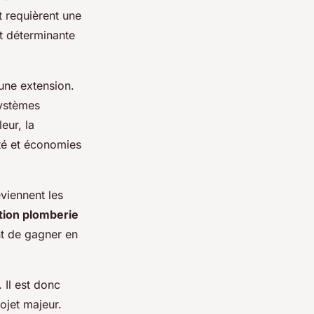
t requièrent une
est déterminante
’une extension.
systèmes
eur, la
ité et économies
viennent les
tion plomberie
nt de gagner en
 Il est donc
jet majeur.