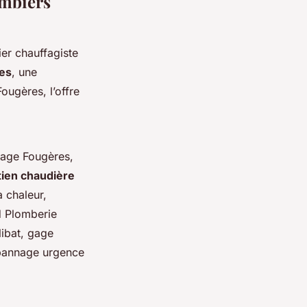
ombiers
er chauffagiste
es
, une
Fougères, l’offre
fage Fougères,
tien chaudière
 chaleur,
rd Plomberie
libat, gage
épannage urgence