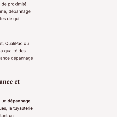
 de proximité,
berie, dépannage
tes de qui
at, QualiPac ou
la qualité des
istance dépannage
ance et
à un
dépannage
ues, la tuyauterie
tant un